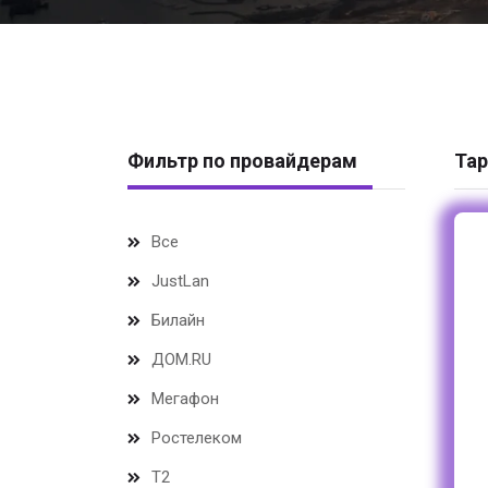
Фильтр по провайдерам
Тар
Все
JustLan
Билайн
ДОМ.RU
Мегафон
Ростелеком
Т2