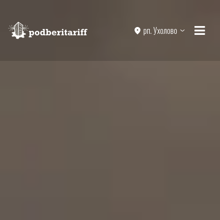
рп. Ухолово