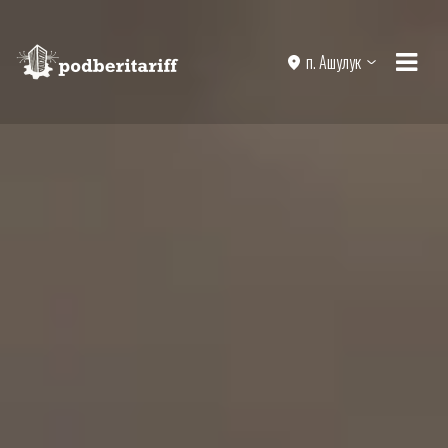
п. Ашулук