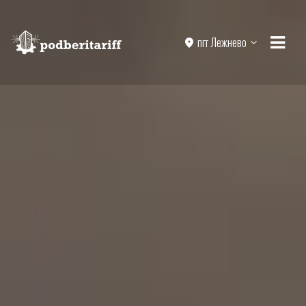
пгт Лежнево