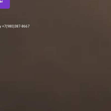
пы
у +7(980)387-8667