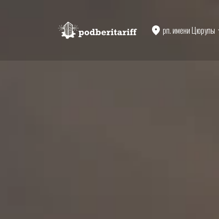
рп. имени Цюрупы