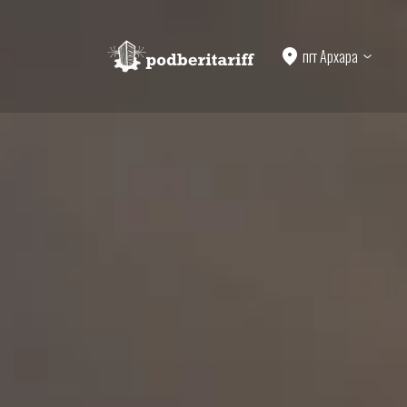
пгт Архара