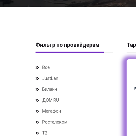
Фильтр по провайдерам
Тар
Все
JustLan
Билайн
ДОМ.RU
Мегафон
Ростелеком
Т2