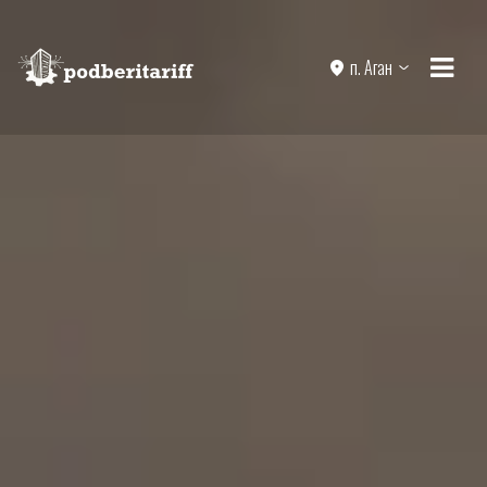
п. Аган