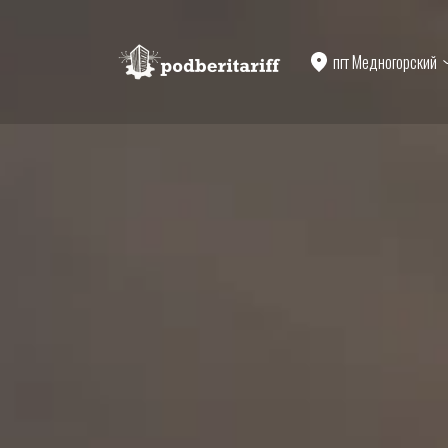
пгт Медногорский