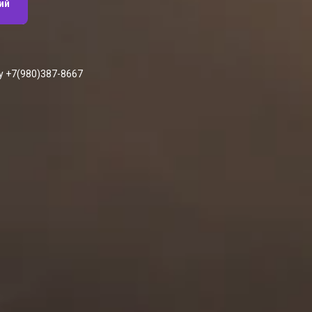
ий
у +7(980)387-8667