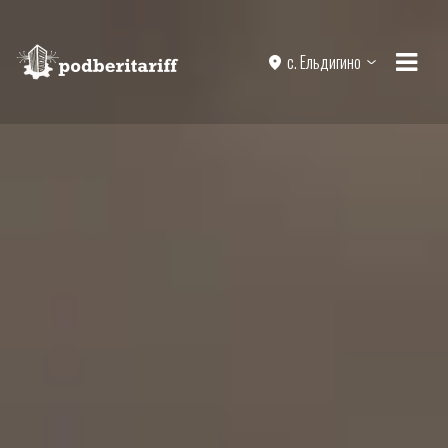
с. Ельдигино