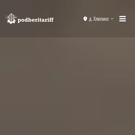
д. Хлюпино