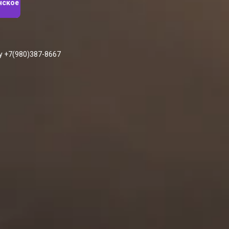
нское
у +7(980)387-8667