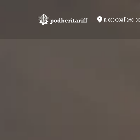
п. совхоза Раменс