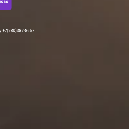
шово
у +7(980)387-8667