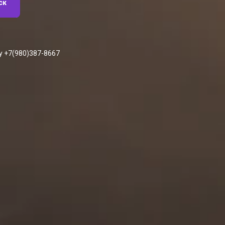
ск
у +7(980)387-8667