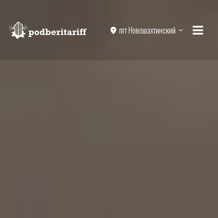
пгт Новошахтинский