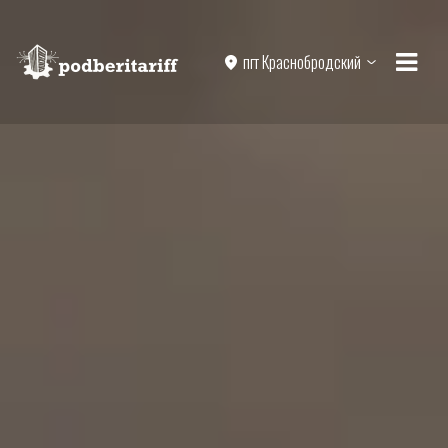
пгт Краснобродский