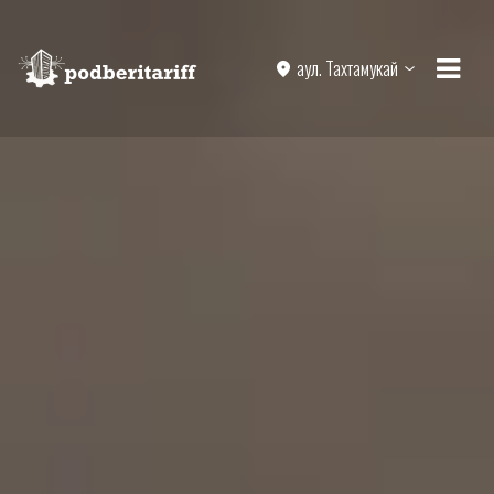
аул. Тахтамукай