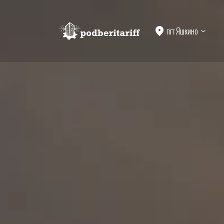
пгт Яшкино