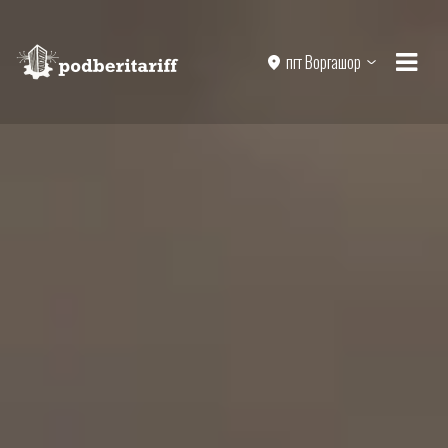
пгт Воргашор