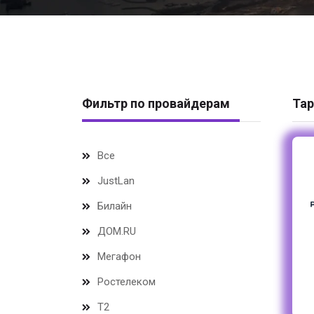
Фильтр по провайдерам
Тар
Все
JustLan
Билайн
ДОМ.RU
Мегафон
Ростелеком
Т2