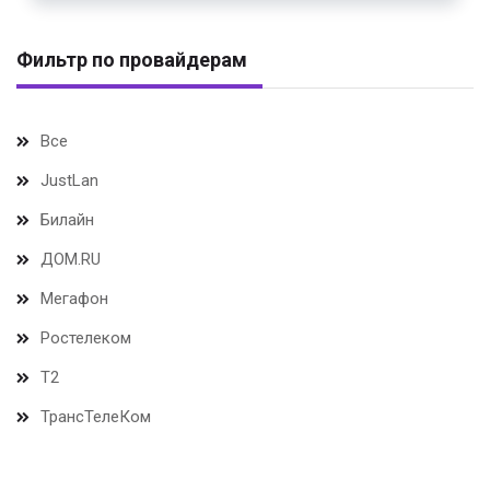
Фильтр по провайдерам
Все
JustLan
Билайн
ДОМ.RU
Мегафон
Ростелеком
Т2
ТрансТелеКом