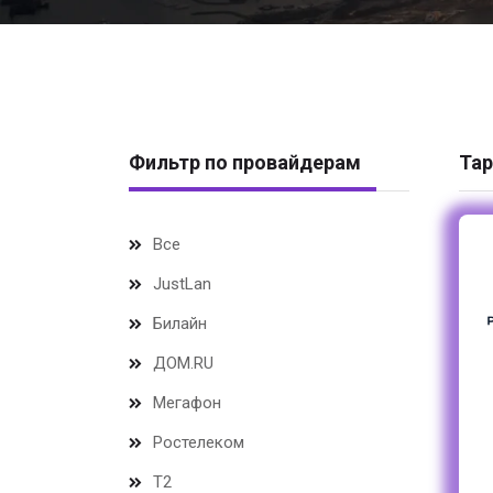
Фильтр по провайдерам
Тар
Все
JustLan
Билайн
ДОМ.RU
Мегафон
Ростелеком
Т2