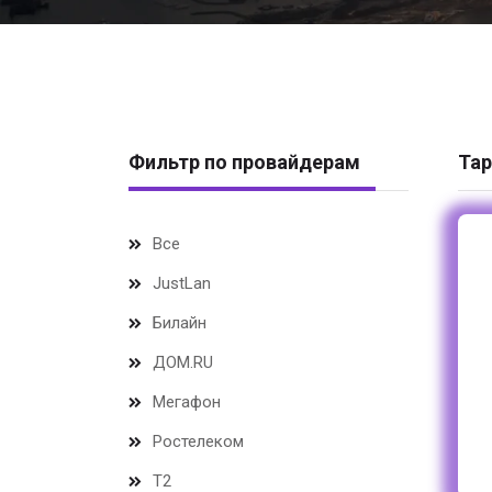
Фильтр по провайдерам
Тар
Все
JustLan
Билайн
ДОМ.RU
Мегафон
Ростелеком
Т2