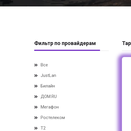
Фильтр по провайдерам
Тар
Все
JustLan
Билайн
ДОМ.RU
Мегафон
Ростелеком
Т2