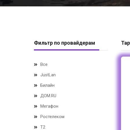
Фильтр по провайдерам
Тар
Все
JustLan
Билайн
ДОМ.RU
Мегафон
Ростелеком
Т2