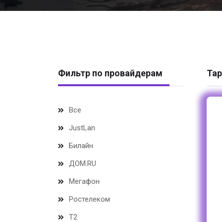
Фильтр по провайдерам
Тар
Все
JustLan
Билайн
ДОМ.RU
Мегафон
Ростелеком
Т2