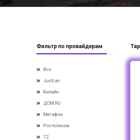
Фильтр по провайдерам
Тар
Все
JustLan
Билайн
ДОМ.RU
Мегафон
Ростелеком
Т2