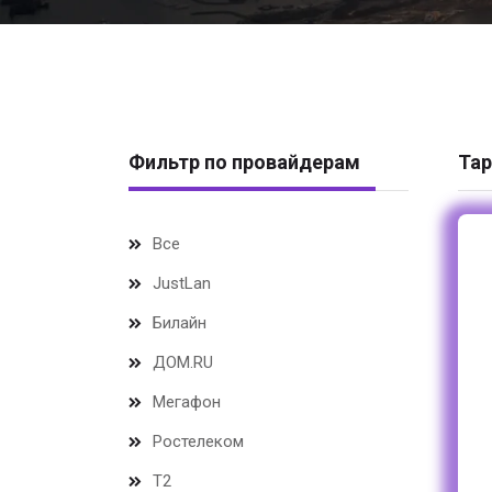
Фильтр по провайдерам
Тар
Все
JustLan
Билайн
ДОМ.RU
Мегафон
Ростелеком
Т2