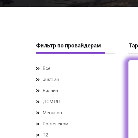
Фильтр по провайдерам
Тар
Все
JustLan
Билайн
ДОМ.RU
Мегафон
Ростелеком
Т2