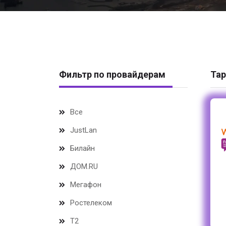
Фильтр по провайдерам
Тар
Все
JustLan
Билайн
ДОМ.RU
Мегафон
Ростелеком
Т2