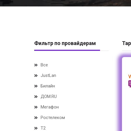
Фильтр по провайдерам
Тар
Все
JustLan
Билайн
ДОМ.RU
Мегафон
Ростелеком
Т2