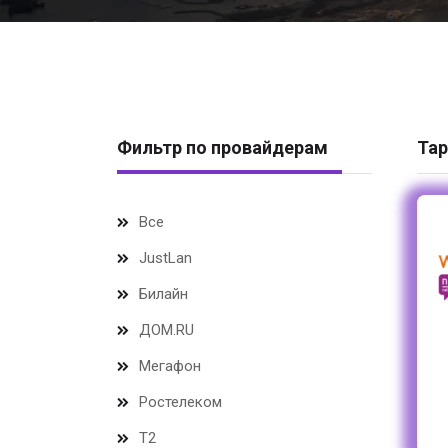
Фильтр по провайдерам
Тар
Все
JustLan
Билайн
ДОМ.RU
Мегафон
Ростелеком
Т2