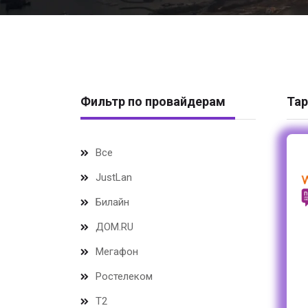
Фильтр по провайдерам
Тар
Все
JustLan
Билайн
ДОМ.RU
Мегафон
Ростелеком
Т2