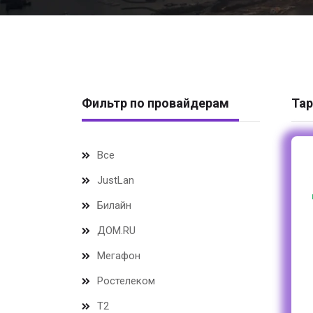
Фильтр по провайдерам
Тар
Все
JustLan
Билайн
ДОМ.RU
Мегафон
Ростелеком
Т2