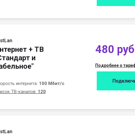
stLan
480 руб
нтернет + ТВ
Стандарт и
абельное"
Подробнее о тари
Подключ
орость интернета:
100 Мбит/с
исок ТВ-каналов:
120
stLan