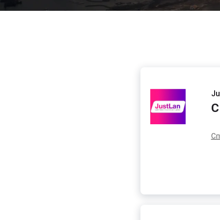
Ju
С
Сп