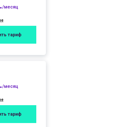
.
/месяц
фе
ить тариф
.
/месяц
фе
ить тариф