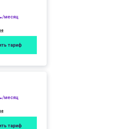
.
/месяц
фе
ить тариф
.
/месяц
фе
ить тариф