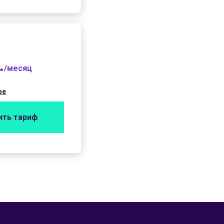
.
/месяц
фе
ить тариф