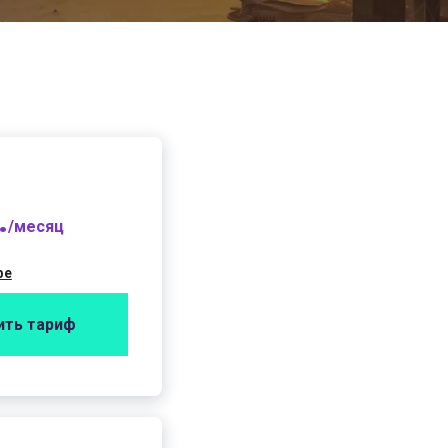
.
/месяц
фе
ить тариф