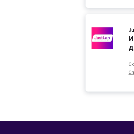
Ju
И
д
Ск
Сп