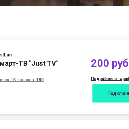
stLan
200 руб
март-ТВ "Just TV"
Подробнее о тари
исок ТВ-каналов:
180
Подключ