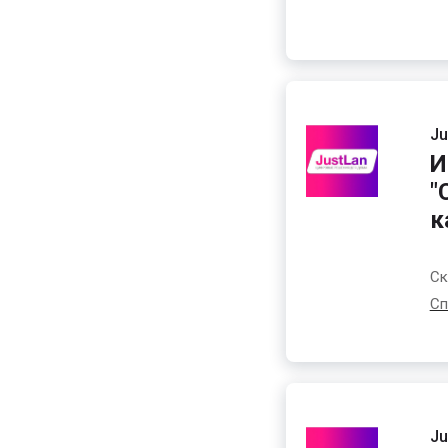
Ju
И
"
к
Ск
Сп
Ju