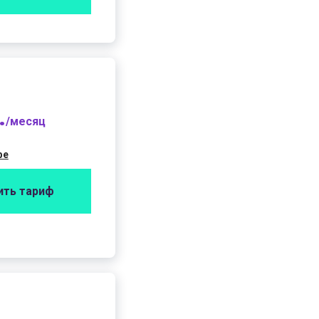
.
/месяц
фе
ить тариф