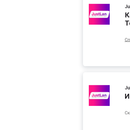
Ju
К
Т
Сп
Ju
И
Ск