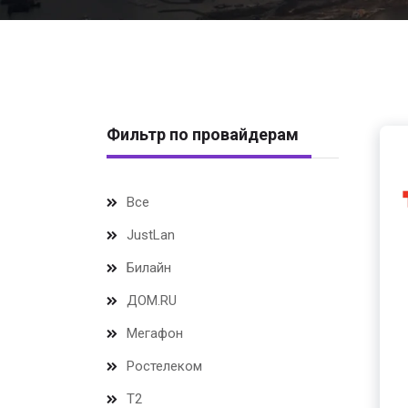
Фильтр по провайдерам
Все
JustLan
Билайн
ДОМ.RU
Мегафон
Ростелеком
Т2