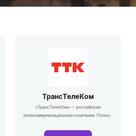
ТрансТелеКом
«ТрансТелеКо́м» — российская
телекоммуникационная компания. Полно…